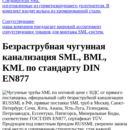
Соединители SML
изготовленные из герметизирующего уплотнителя. В
комплект входят кольца из хромированной стали.
Сопутствующее
наша компания предлагает широкий ассортимент
сопутствующих товаров для монтажа SML-систем.
Безраструбная чугунная
канализация SML, BML,
KML по стандарту DIN
EN877
Продукция под известным брендом RUSSML уверенно заняла
своё место в современном строительстве, став важной