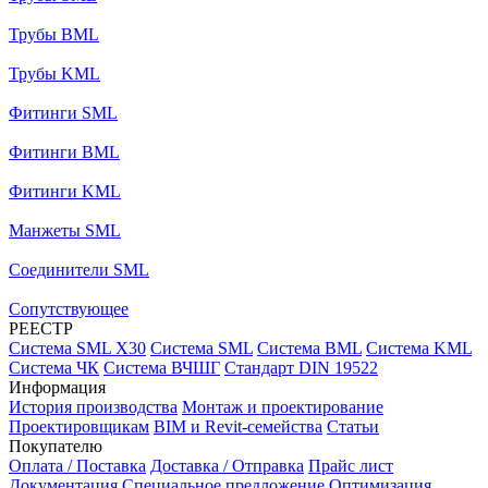
Трубы BML
Трубы KML
Фитинги SML
Фитинги BML
Фитинги KML
Манжеты SML
Соединители SML
Сопутствующее
РЕЕСТР
Система SML X30
Система SML
Система BML
Система KML
Система ЧК
Система ВЧШГ
Стандарт DIN 19522
Информация
История производства
Монтаж и проектирование
Проектировщикам
BIM и Revit-семейства
Статьи
Покупателю
Оплата / Поставка
Доставка / Отправка
Прайс лист
Документация
Специальное предложение
Оптимизация