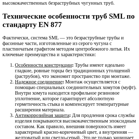
высококачественных безраструбных чугунных труб.
Технические особенности труб SML по
стандарту EN 877
Фактически, система SML — это безраструбные трубы и
фасонные части, изготовленные из серого чугуна с
пластинчатым графитом методом центробежного литья. Их
ключевые преимущества и характеристики:
Особенности конструкции
:
Трубы имеют идеально
гладкие, ровные торцы без традиционных утолщений
(раструбов), что экономит пространство при монтаже.
Надежное соединение
:
Монтаж осуществляется с
помощью специальных соединительных хомутов (муфт).
Внутри хомута находится профильное резиновое
уплотнение, которое гарантирует абсолютную
герметичность стыка и компенсирует температурные
расширения материала.
Антикоррозийная защита
:
Для продления срока службы
изделия покрываются высококачественным эпоксидным
составом. Как правило, внешняя поверхность имеет
характерный красно-коричневый цвет, а внутренняя —
желтоватый или светло-серый. Это не только защищает