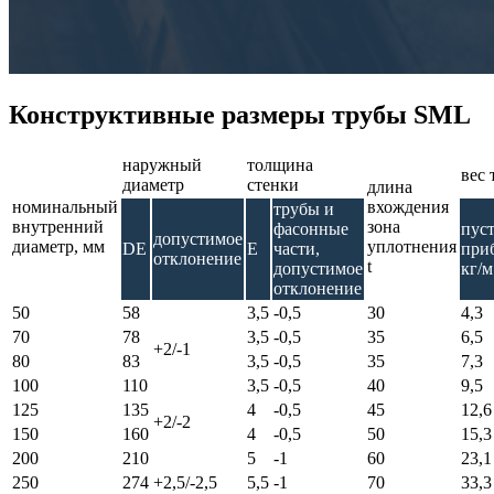
Конструктивные размеры трубы SML
наружный
толщина
вес
диаметр
стенки
длина
номинальный
вхождения
трубы и
внутренний
зона
фасонные
пуст
допустимое
диаметр, мм
уплотнения
DE
Е
части,
при
отклонение
t
допустимое
кг/м
отклонение
50
58
3,5
-0,5
30
4,3
70
78
3,5
-0,5
35
6,5
+2/-1
80
83
3,5
-0,5
35
7,3
100
110
3,5
-0,5
40
9,5
125
135
4
-0,5
45
12,6
+2/-2
150
160
4
-0,5
50
15,3
200
210
5
-1
60
23,1
250
274
+2,5/-2,5
5,5
-1
70
33,3