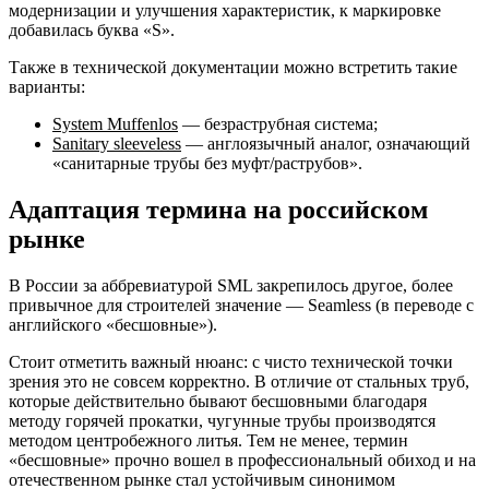
модернизации и улучшения характеристик, к маркировке
добавилась буква «S».
Также в технической документации можно встретить такие
варианты:
System Muffenlos
— безраструбная система;
Sanitary sleeveless
— англоязычный аналог, означающий
«санитарные трубы без муфт/раструбов».
Адаптация термина на российском
рынке
В России за аббревиатурой SML закрепилось другое, более
привычное для строителей значение — Seamless (в переводе с
английского «бесшовные»).
Стоит отметить важный нюанс: с чисто технической точки
зрения это не совсем корректно. В отличие от стальных труб,
которые действительно бывают бесшовными благодаря
методу горячей прокатки, чугунные трубы производятся
методом центробежного литья. Тем не менее, термин
«бесшовные» прочно вошел в профессиональный обиход и на
отечественном рынке стал устойчивым синонимом