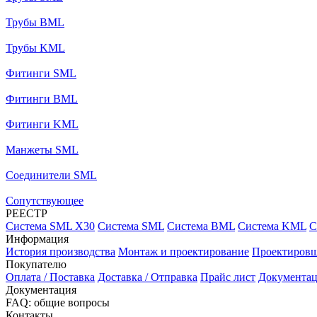
Трубы BML
Трубы KML
Фитинги SML
Фитинги BML
Фитинги KML
Манжеты SML
Соединители SML
Сопутствующее
РЕЕСТР
Система SML X30
Система SML
Система BML
Система KML
С
Информация
История производства
Монтаж и проектирование
Проектиров
Покупателю
Оплата / Поставка
Доставка / Отправка
Прайс лист
Документа
Документация
FAQ: общие вопросы
Контакты