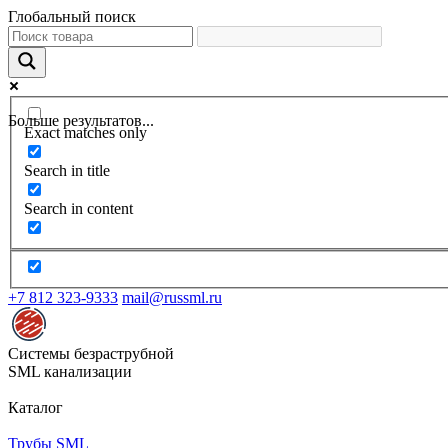
Глобальный поиск
Больше результатов...
Exact matches only
Search in title
Search in content
+7 812 323-9333
mail@russml.ru
Системы безраструбной
SML канализации
Каталог
Трубы SML