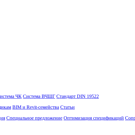
истема ЧК
Система ВЧШГ
Стандарт DIN 19522
щикам
BIM и Revit-семейства
Статьи
ция
Специальное предложение
Оптимизация спецификаций
Сопр