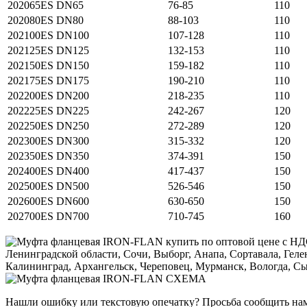
202065ES
DN65
76-85
110
202080ES
DN80
88-103
110
202100ES
DN100
107-128
110
202125ES
DN125
132-153
110
202150ES
DN150
159-182
110
202175ES
DN175
190-210
110
202200ES
DN200
218-235
110
202225ES
DN225
242-267
120
202250ES
DN250
272-289
120
202300ES
DN300
315-332
120
202350ES
DN350
374-391
150
202400ES
DN400
417-437
150
202500ES
DN500
526-546
150
202600ES
DN600
630-650
150
202700ES
DN700
710-745
160
Нашли ошибку или текстовую опечатку? Просьба сообщить на