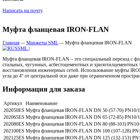
Написать на почту
Муфта фланцевая IRON-FLAN
Главная
—
Манжеты SML
—
Муфта фланцевая IRON-FLAN
Муфта фланцевая IRON-FLAN – это специальный переход с фла
стальных, чугунных, асбестоцементных и хризотилцементных 
восстановления инженерных сетей. Использование муфты IRON-
угла до 4° от центральной оси даже при ограниченном простран
Информация для заказа
Артикул
Наименование
202050ES
Муфта фланцевая IRON-FLAN DN 50 (57-70) PN10/
202065ES
Муфта фланцевая IRON-FLAN DN 65 (72-85) PN10/
202080ES
Муфта фланцевая IRON-FLAN DN 80 (88-103) PN10
202100ES
Муфта фланцевая IRON-FLAN DN 100 (107-128) PN
202125ES
Муфта фланцевая IRON-FLAN DN 125 (132-153) PN