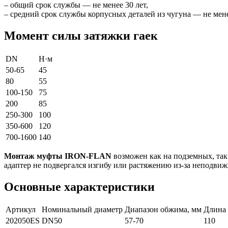
– общий срок службы — не менее 30 лет,
– средний срок службы корпусных деталей из чугуна — не мене
Момент силы затяжки гаек
DN
Н·м
50-65
45
80
55
100-150
75
200
85
250-300
100
350-600
120
700-1600
140
Монтаж муфты IRON-FLAN
возможен как на подземных, так
адаптер не подвергался изгибу или растяжению из-за неподви
Основные характеристики
Артикул
Номинальный диаметр
Диапазон обжима, мм
Длина 
202050ES
DN50
57-70
110