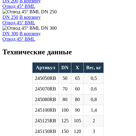
DN 200
В корзину
Отвод 45° BML
DN 250
В корзину
Отвод 45° BML
DN 300
В корзину
Отвод 45° BML
Технические данные
Артикул
DN
Х
Вес, кг
245050RB
50
65
0,5
245070RB
70
60
0,6
245080RB
80
80
0,8
245100RB
100
90
1,4
245125RB
125
105
2
245150RB
150
120
3