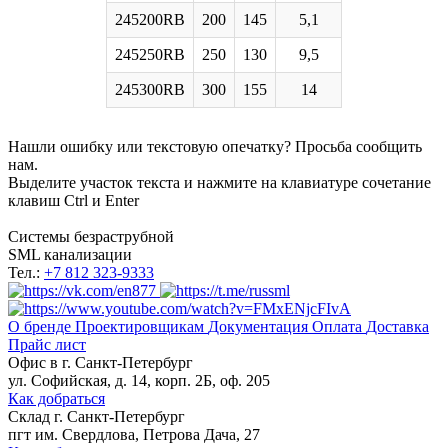
245200RB
200
145
5,1
245250RB
250
130
9,5
245300RB
300
155
14
Нашли ошибку или текстовую опечатку? Просьба сообщить
нам.
Выделите участок текста и нажмите на клавиатуре сочетание
клавиш Ctrl и Enter
Системы безраструбной
SML канализации
Тел.:
+7 812 323-9333
О бренде
Проектировщикам
Документация
Оплата
Доставка
Прайс лист
Офис в
г. Санкт-Петербург
ул. Софийская, д. 14, корп. 2Б, оф. 205
Как добраться
Склад
г. Санкт-Петербург
пгт им. Свердлова, Петрова Дача, 27