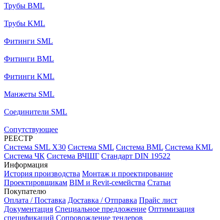
Трубы BML
Трубы KML
Фитинги SML
Фитинги BML
Фитинги KML
Манжеты SML
Соединители SML
Сопутствующее
РЕЕСТР
Система SML X30
Система SML
Система BML
Система KML
Система ЧК
Система ВЧШГ
Стандарт DIN 19522
Информация
История производства
Монтаж и проектирование
Проектировщикам
BIM и Revit-семейства
Статьи
Покупателю
Оплата / Поставка
Доставка / Отправка
Прайс лист
Документация
Специальное предложение
Оптимизация
спецификаций
Сопровождение тендеров