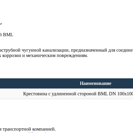
L
ой BML
раструбной чугунной канализации, предназначенный для соедин
 к коррозии и механическим повреждениям.
Наименование
Крестовина с удлиненной стороной BML DN 100x10
м транспортной компанией.