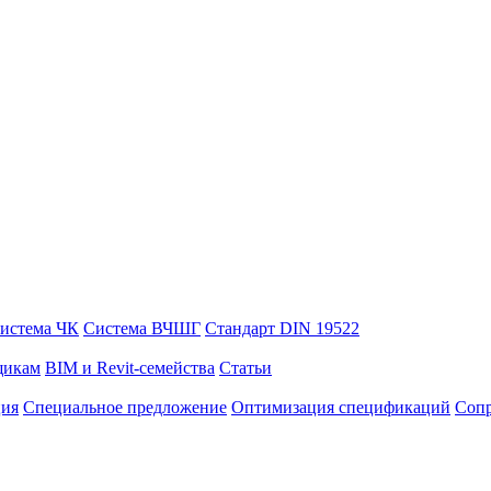
истема ЧК
Система ВЧШГ
Стандарт DIN 19522
щикам
BIM и Revit-семейства
Статьи
ция
Специальное предложение
Оптимизация спецификаций
Сопр