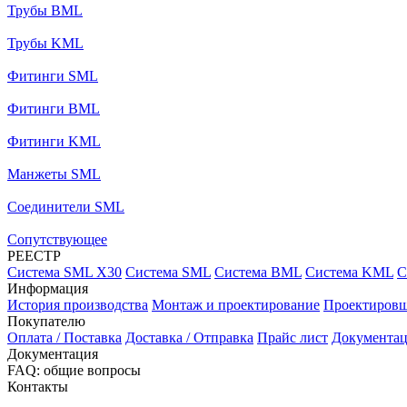
Трубы BML
Трубы KML
Фитинги SML
Фитинги BML
Фитинги KML
Манжеты SML
Соединители SML
Сопутствующее
РЕЕСТР
Система SML X30
Система SML
Система BML
Система KML
С
Информация
История производства
Монтаж и проектирование
Проектиров
Покупателю
Оплата / Поставка
Доставка / Отправка
Прайс лист
Документа
Документация
FAQ: общие вопросы
Контакты