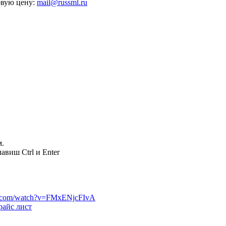
овую цену:
mail@russml.ru
м.
авиш Ctrl и Enter
райс лист