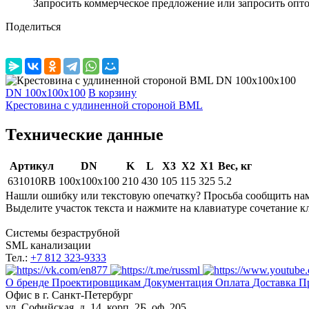
Запросить коммерческое предложение или запросить опт
Поделиться
DN 100x100x100
В корзину
Крестовина с удлиненной стороной BML
Технические данные
Артикул
DN
K
L
X3
X2
X1
Вес, кг
631010RB
100x100x100
210
430
105
115
325
5.2
Нашли ошибку или текстовую опечатку? Просьба сообщить на
Выделите участок текста и нажмите на клавиатуре сочетание кл
Системы безраструбной
SML канализации
Тел.:
+7 812 323-9333
О бренде
Проектировщикам
Документация
Оплата
Доставка
П
Офис в
г. Санкт-Петербург
ул. Софийская, д. 14, корп. 2Б, оф. 205