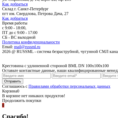
Как добраться
Склад
г. Санкт-Петербург
пгт им. Свердлова, Петрова Дача, 27
Как добраться
Время работы
с 9:00 - 18:00,
ПТ до с 9:00 - 17:00
СБ - ВС выходной
Политика конфиденциальности
Email:
mail@russml.ru
2026
@
RUSSML - система безраструбной, чугунной СМЛ кан
Крестовина с удлиненной стороной BML DN 100x100x100
Оставьте контактные данные, наши квалифицированные менедже
Соглашаюсь с
Правилами обработки персональных данных
Корзина
0
В корзине нет никаких продуктов!
Продолжить покупки
0
Спасибо!