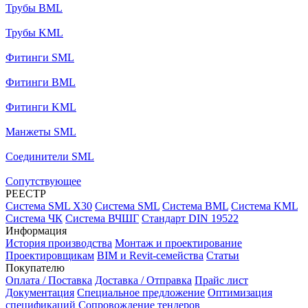
Трубы BML
Трубы KML
Фитинги SML
Фитинги BML
Фитинги KML
Манжеты SML
Соединители SML
Сопутствующее
РЕЕСТР
Система SML X30
Система SML
Система BML
Система KML
Система ЧК
Система ВЧШГ
Стандарт DIN 19522
Информация
История производства
Монтаж и проектирование
Проектировщикам
BIM и Revit-семейства
Статьи
Покупателю
Оплата / Поставка
Доставка / Отправка
Прайс лист
Документация
Специальное предложение
Оптимизация
спецификаций
Сопровождение тендеров