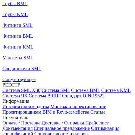
Трубы BML
Трубы KML
Фитинги SML
Фитинги BML
Фитинги KML
Манжеты SML
Соединители SML
Сопутствующее
РЕЕСТР
Система SML X30
Система SML
Система BML
Система KML
Система ЧК
Система ВЧШГ
Стандарт DIN 19522
Информация
История производства
Монтаж и проектирование
Проектировщикам
BIM и Revit-семейства
Статьи
Покупателю
Оплата / Поставка
Доставка / Отправка
Прайс лист
Документация
Специальное предложение
Оптимизация
спецификаций
Сопровождение тендеров