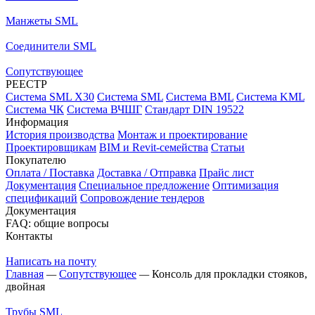
Манжеты SML
Соединители SML
Сопутствующее
РЕЕСТР
Система SML X30
Система SML
Система BML
Система KML
Система ЧК
Система ВЧШГ
Стандарт DIN 19522
Информация
История производства
Монтаж и проектирование
Проектировщикам
BIM и Revit-семейства
Статьи
Покупателю
Оплата / Поставка
Доставка / Отправка
Прайс лист
Документация
Специальное предложение
Оптимизация
спецификаций
Сопровождение тендеров
Документация
FAQ: общие вопросы
Контакты
Написать на почту
Главная
—
Сопутствующее
—
Консоль для прокладки стояков,
двойная
Трубы SML