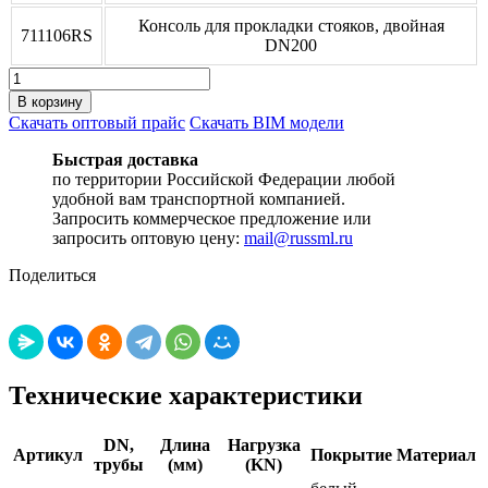
Консоль для прокладки стояков, двойная
711106RS
DN200
Количество
товара
В корзину
Консоль
Скачать оптовый прайс
Скачать BIM модели
для
прокладки
Быстрая доставка
стояков,
по территории Российской Федерации любой
двойная
удобной вам транспортной компанией.
Запросить коммерческое предложение или
запросить оптовую цену:
mail@russml.ru
Поделиться
Технические характеристики
DN,
Длина
Нагрузка
Артикул
Покрытие
Материал
трубы
(мм)
(KN)