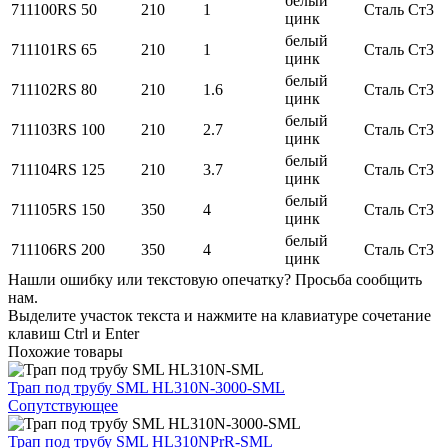
белый
711100RS
50
210
1
Сталь Ст3
цинк
белый
711101RS
65
210
1
Сталь Ст3
цинк
белый
711102RS
80
210
1.6
Сталь Ст3
цинк
белый
711103RS
100
210
2.7
Сталь Ст3
цинк
белый
711104RS
125
210
3.7
Сталь Ст3
цинк
белый
711105RS
150
350
4
Сталь Ст3
цинк
белый
711106RS
200
350
4
Сталь Ст3
цинк
Нашли ошибку или текстовую опечатку? Просьба сообщить
нам.
Выделите участок текста и нажмите на клавиатуре сочетание
клавиш Ctrl и Enter
Похожие товары
Трап под трубу SML HL310N-3000-SML
Сопутствующее
Трап под трубу SML HL310NPrR-SML