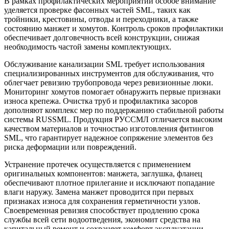
В рамках профилактических мероприятий особое внимание
уделяется проверке фасонных частей SML, таких как
тройники, крестовины, отводы и переходники, а также
состоянию манжет и хомутов. Контроль сроков профилактики
обеспечивает долговечность всей конструкции, снижая
необходимость частой замены комплектующих.
Обслуживание канализации SML требует использования
специализированных инструментов для обслуживания, что
облегчает ревизию трубопровода через ревизионные люки.
Мониторинг хомутов помогает обнаружить первые признаки
износа крепежа. Очистка труб и профилактика засоров
дополняют комплекс мер по поддержанию стабильной работы
системы RUSSML. Продукция РУССМЛ отличается высоким
качеством материалов и точностью изготовления фитингов
SML, что гарантирует надежное сопряжение элементов без
риска деформации или повреждений.
Устранение протечек осуществляется с применением
оригинальных компонентов: манжета, заглушка, фланец
обеспечивают плотное прилегание и исключают попадание
влаги наружу. Замена манжет проводится при первых
признаках износа для сохранения герметичности узлов.
Своевременная ревизия способствует продлению срока
службы всей сети водоотведения, экономит средства на
капитальный ремонт и сохраняет комфорт эксплуатации