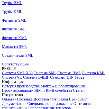
Трубы BML
Трубы KML
Фитинги SML
Фитинги BML
Фитинги KML
Манжеты SML
Соединители SML
Сопутствующее
РЕЕСТР
Система SML X30
Система SML
Система BML
Система KML
Система ЧК
Система ВЧШГ
Стандарт DIN 19522
Информация
История производства
Монтаж и проектирование
Проектировщикам
BIM и Revit-семейства
Статьи
Покупателю
Оплата / Поставка
Доставка / Отправка
Прайс лист
Документация
Специальное предложение
Оптимизация
спецификаций
Сопровождение тендеров