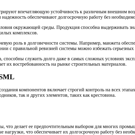
стрируют впечатляющую устойчивость к различным внешним воз
 надежность обеспечивают долгосрочную работу без необходимо
словия окружающей среды. Продукция способна выдерживать зна
жилых комплексов.
евую роль в долговечности системы. Например, манжета обеспе
нии с правильной ревизией системы можно избежать серьезных 
а, способны служить долго даже в самых сложных условиях эксп
ет их востребованность на рынке строительных материалов.
 SML
создания компонентов включает строгий контроль на всех этапа
дников, так и других элементов, таких как крестовина.
мы, что делает ее предпочтительным выбором для многих про
 нагрузки, что обеспечивает их долгосрочную работу без необ