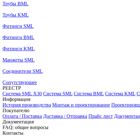
Трубы BML
Трубы KML
Фитинги SML
Фитинги BML
Фитинги KML
Манжеты SML
Соединители SML
Сопутствующее
РЕЕСТР
Система SML X30
Система SML
Система BML
Система KML
С
Информация
История производства
Монтаж и проектирование
Проектиров
Покупателю
Оплата / Поставка
Доставка / Отправка
Прайс лист
Документа
Документация
FAQ: общие вопросы
Контакты