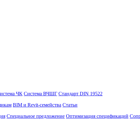
истема ЧК
Система ВЧШГ
Стандарт DIN 19522
щикам
BIM и Revit-семейства
Статьи
ция
Специальное предложение
Оптимизация спецификаций
Сопр