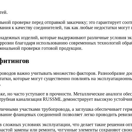
тей.
ьной проверке перед отправкой заказчику; это гарантирует соо
мания к качеству соединителей, так как любые недостатки могут
надежных изделий, которые выдерживают различные условия эк
ррозии благодаря использованию современных технологий обраб
о финальной проверки готовой продукции.
 фитингов
роводов важно учитывать множество факторов. Разнообразие до
татки, которые могут существенно повлиять на эксплуатационн
.
ке, но часто уступают в прочности. Металлические аналоги обе
аструбная канализация RUSSML демонстрирует высокую устойчи
личными участками трубопровода, а заглушка обеспечивает ге
ание фланцевых соединений позволяет легко проводить ревизию
е в сложных условиях эксплуатации, что делает такие решения
 частой замены или ремонта, чугунные элементы сохраняют свою