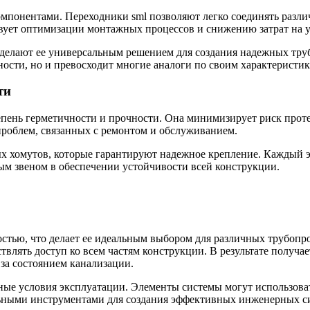
мпонентами. Переходники sml позволяют легко соединять различ
вует оптимизации монтажных процессов и снижению затрат на у
 делают ее универсальным решением для создания надежных тру
ости, но и превосходит многие аналоги по своим характеристик
ти
пень герметичности и прочности. Она минимизирует риск проте
проблем, связанных с ремонтом и обслуживанием.
 хомутов, которые гарантируют надежное крепление. Каждый э
ым звеном в обеспечении устойчивости всей конструкции.
тью, что делает ее идеальным выбором для различных трубопро
лять доступ ко всем частям конструкции. В результате получает
 за состоянием канализации.
ые условия эксплуатации. Элементы системы могут использоват
льными инструментами для создания эффективных инженерных с