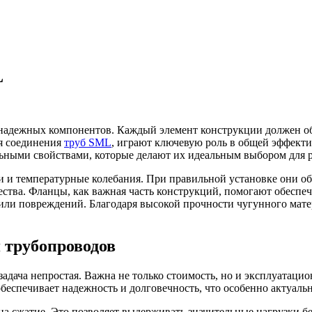
L
надежных компонентов. Каждый элемент конструкции должен об
ля соединения
труб SML
, играют ключевую роль в общей эффекти
льными свойствами, которые делают их идеальным выбором для
 и температурные колебания. При правильной установке они об
ства. Фланцы, как важная часть конструкций, помогают обеспе
или повреждений. Благодаря высокой прочности чугунного матер
 трубопроводов
адача непростая. Важна не только стоимость, но и эксплуатаци
беспечивает надежность и долговечность, что особенно актуаль
а сжатие. Это позволяет выдерживать значительные нагрузки бе