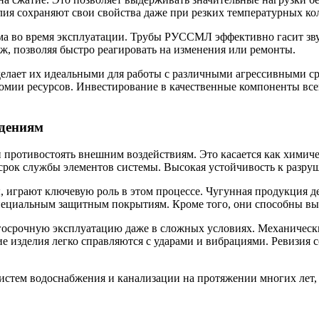
лия сохраняют свои свойства даже при резких температурных ко
ума во время эксплуатации. Трубы РУССМЛ эффективно гасит зв
, позволяя быстро реагировать на изменения или ремонты.
делает их идеальными для работы с различными агрессивными с
номии ресурсов. Инвестирование в качественные компоненты все
ждениям
 противостоять внешним воздействиям. Это касается как химиче
 срок службы элементов системы. Высокая устойчивость к разру
, играют ключевую роль в этом процессе. Чугунная продукция 
пециальным защитным покрытиям. Кроме того, они способны вы
осрочную эксплуатацию даже в сложных условиях. Механические
ие изделия легко справляются с ударами и вибрациями. Ревизия
систем водоснабжения и канализации на протяжении многих лет