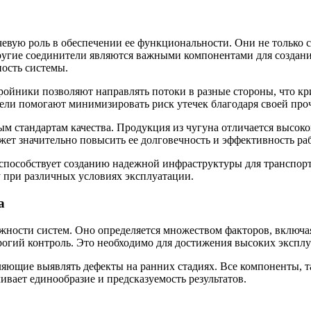
вую роль в обеспечении ее функциональности. Они не только с
угие соединители являются важными компонентами для создани
ость системы.
ройники позволяют направлять потоки в разные стороны, что кр
ели помогают минимизировать риск утечек благодаря своей про
ным стандартам качества. Продукция из чугуна отличается высо
ет значительно повысить ее долговечность и эффективность ра
способствует созданию надежной инфраструктуры для транспорт
 при различных условиях эксплуатации.
а
жности систем. Оно определяется множеством факторов, включа
рогий контроль. Это необходимо для достижения высоких экспл
яющие выявлять дефекты на ранних стадиях. Все компоненты, т
вает единообразие и предсказуемость результатов.